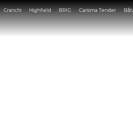
Cranchi
Highfield
BRIG
Carisma Tender
Båta