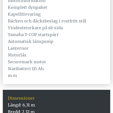
motorinformation
Komplett dynpaket
Kapellförvaring
Räcken och däcksbeslag i rostfritt stål
Vindrutetorkare på sb-sida
Yamaha Y-COP startspärr
Automatisk länspump
Lanternor
Motorlås
Securemark motor
Startbatteri 115 Ah
m.m
Dimensioner
Längd: 6,31 m
Bredd: 2,32 m