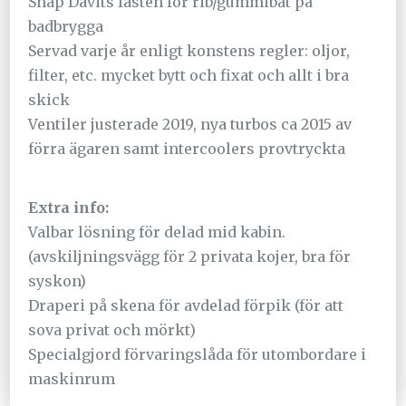
Snap Davits fästen för rib/gummibåt på
badbrygga
Servad varje år enligt konstens regler: oljor,
filter, etc. mycket bytt och fixat och allt i bra
skick
Ventiler justerade 2019, nya turbos ca 2015 av
förra ägaren samt intercoolers provtryckta
Extra info:
Valbar lösning för delad mid kabin.
(avskiljningsvägg för 2 privata kojer, bra för
syskon)
Draperi på skena för avdelad förpik (för att
sova privat och mörkt)
Specialgjord förvaringslåda för utombordare i
maskinrum