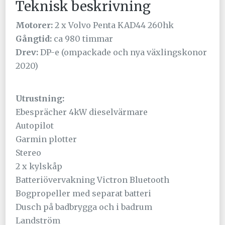
Teknisk beskrivning
Motorer:
2 x Volvo Penta KAD44 260hk
Gångtid:
ca 980 timmar
Drev:
DP-e (ompackade och nya växlingskonor
2020)
Utrustning:
Ebesprächer 4kW dieselvärmare
Autopilot
Garmin plotter
Stereo
2 x kylskåp
Batteriövervakning Victron Bluetooth
Bogpropeller med separat batteri
Dusch på badbrygga och i badrum
Landström