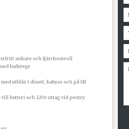
tfritt ankare och fjärrkontroll
 med badstege
med utblås i dinett, kabyss och på SB
ill batteri och 220v uttag vid pentry
ken