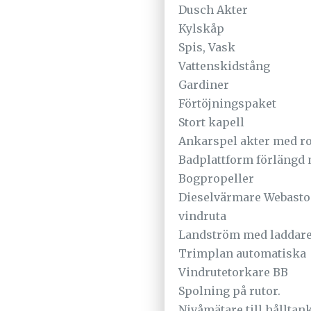
Dusch Akter
Kylskåp
Spis, Vask
Vattenskidstång
Gardiner
Förtöjningspaket
Stort kapell
Ankarspel akter med ros
Badplattform förlängd
Bogpropeller
Dieselvärmare Webasto 
vindruta
Landström med laddare t
Trimplan automatiska
Vindrutetorkare BB
Spolning på rutor.
Nivåmätare till hålltan