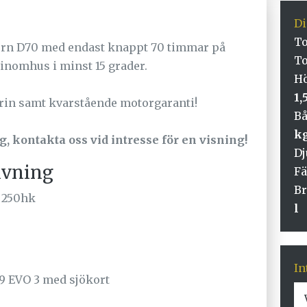
D
To
ern D70 med endast knappt 70 timmar på
To
 inomhus i minst 15 grader.
Hö
1,
rin samt kvarstående motorgaranti!
Bå
k
g, kontakta oss vid intresse för en visning!
D
ivning
Fä
Br
 250hk
l
In
9 EVO 3 med sjökort