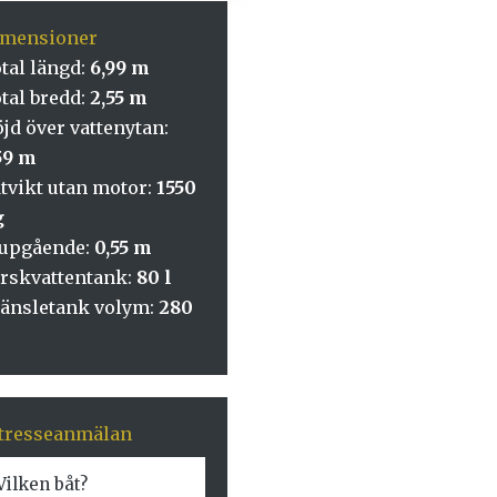
imensioner
tal längd:
6,99 m
tal bredd:
2,55 m
jd över vattenytan:
59 m
tvikt utan motor:
1550
g
jupgående:
0,55 m
rskvattentank:
80 l
änsletank volym:
280
tresseanmälan