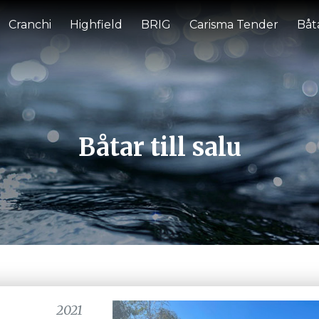
Cranchi
Highfield
BRIG
Carisma Tender
Båta
Båtar till salu
2021