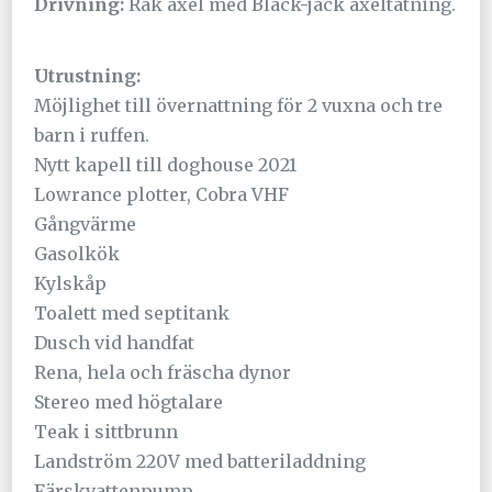
Drivning:
Rak axel med Black-jack axeltätning.
Utrustning:
Möjlighet till övernattning för 2 vuxna och tre
barn i ruffen.
Nytt kapell till doghouse 2021
Lowrance plotter, Cobra VHF
Gångvärme
Gasolkök
Kylskåp
Toalett med septitank
Dusch vid handfat
Rena, hela och fräscha dynor
Stereo med högtalare
Teak i sittbrunn
Landström 220V med batteriladdning
Färskvattenpump