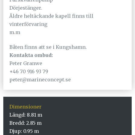
Dörjestänger.
Äldre heltäckande kapell finns till
vinterförvaring
m.m
Båten finns att se i Kungshamn.
Kontakta ombud:
Peter Granwe
+46 70 916 93 79
peter@marineconcept.se
Dimensioner
Längd: 8.81 m
Bredd: 2.85 m
Djup: 0.95 m