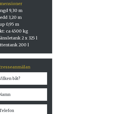
imensioner
ngd 9,30 m
edd 3,20 m
up 0,95 m
kt: ca 4500 kg
änsletank 2 x 325 l
ttentank 200 l
tresseanmälan