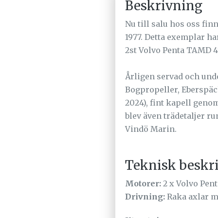
Beskrivning
Nu till salu hos oss fin
1977. Detta exemplar ha
2st Volvo Penta TAMD 4
Årligen servad och unde
Bogpropeller, Eberspäc
2024), fint kapell gen
blev även trädetaljer r
Vindö Marin.
Teknisk beskr
Motorer:
2 x Volvo Pe
Drivning:
Raka axlar m