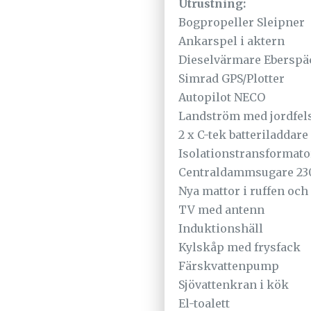
Utrustning:
Bogpropeller Sleipner
Ankarspel i aktern
Dieselvärmare Eberspä
Simrad GPS/Plotter
Autopilot NECO
Landström med jordfelsb
2 x C-tek batteriladdare
Isolationstransformato
Centraldammsugare 23
Nya mattor i ruffen och 
TV med antenn
Induktionshäll
Kylskåp med frysfack
Färskvattenpump
Sjövattenkran i kök
El-toalett