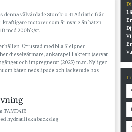
D
Lä
ns denna välvårdade Storebro 31 Adriatic från
Br
r kraftigare motorer som är nyare än båten,
Dj
1B med 200hk/st.
Vi
Br
rhållen. Utrustad med bl.a Sleipner
Va
her dieselvärmare, ankarspel i aktern (servat
omgånget och impregnerat (2025) m.m. Nyligen
unt om båten nedslipade och lackerade hos
In
ivning
nta TAMD41B
ed hydrauliska backslag