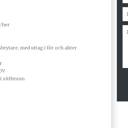
cher
rytare, med uttag i för och akter
r
0V
i sittbrunn