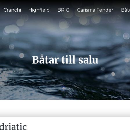
Cranchi
Highfield
BRIG
Carisma Tender
Båta
Båtar till salu
driatic