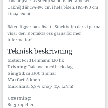
bäddar (ca. 210x80cm) samt toalett & dusch.
Takhöjd är 194-196 cm i hela båten. (185-190 cm
i toa/dusch).
Båten ligger nu sjösatt i Stockholm där vi gärna
visar den. Kontakta oss gärna för mer
information!
Teknisk beskrivning
Motor:
Ford Lehmann 120 hk
Drivning:
Rak axel med backslag
Gångtid:
ca 3300 timmar
Maxfart:
8 knop
Marchfart:
6,5 -7 knop. (0,6 L/Nm)
Utrustning:
Bogpropeller