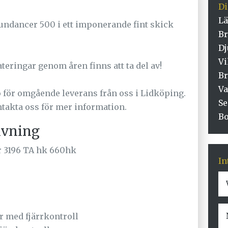
D
Lä
ndancer 500 i ett imponerande fint skick
Br
Dj
Vi
eringar genom åren finns att ta del av!
Br
Va
 för omgående leverans från oss i Lidköping.
Se
takta oss för mer information.
Bo
ivning
r 3196 TA hk 660hk
In
r med fjärrkontroll