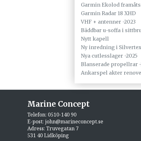
Garmin Ekolod framåts
Garmin Radar 18 XHD
VHF + antenner -2023
Bäddbar u-soffa i sittb
Nytt kapell
Ny inredning i Silverte
Nya cutlesslager -2025
Blanserade propellrar 
Ankarspel akter renover
Marine Concept
Telefon:
0510-140 90
E-post:
john@marineconcept.se
Adress: Truvegatan 7
531 40 Lidköping