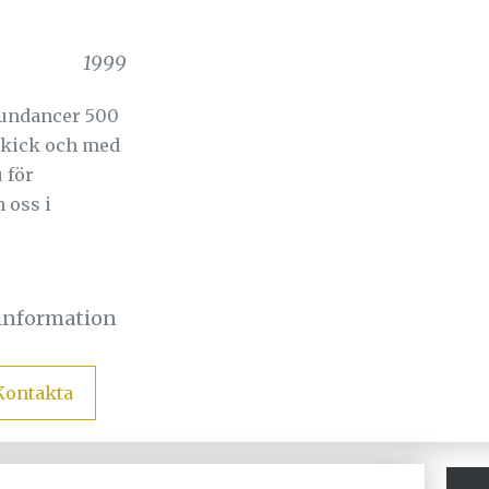
1999
undancer 500
 skick och med
 för
 oss i
sinformation
Kontakta