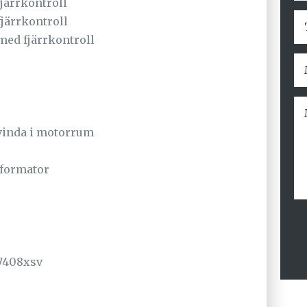
järrkontroll
järrkontroll
med fjärrkontroll
vinda i motorrum
sformator
 7408xsv