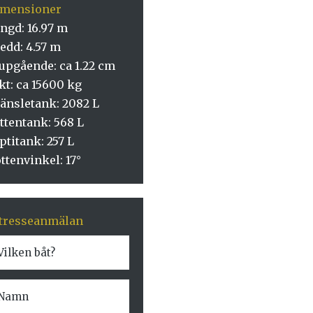
imensioner
ngd: 16.97 m
edd: 4.57 m
upgående: ca 1.22 cm
kt: ca 15600 kg
änsletank: 2082 L
ttentank: 568 L
ptitank: 257 L
ttenvinkel: 17°
tresseanmälan