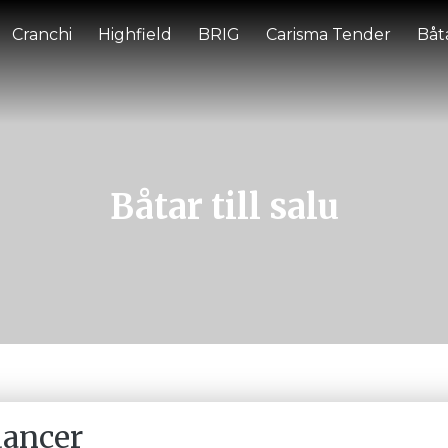
Cranchi
Highfield
BRIG
Carisma Tender
Båta
Båtar till salu
dancer