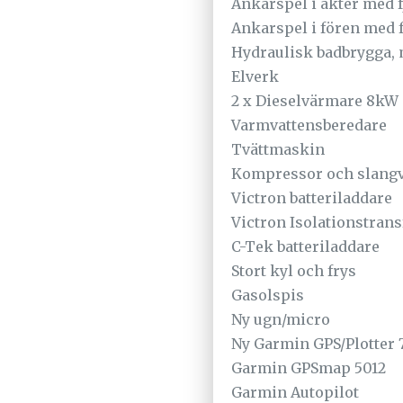
Ankarspel i akter med f
Ankarspel i fören med f
Hydraulisk badbrygga, 
Elverk
2 x Dieselvärmare 8kW
Varmvattensberedare
Tvättmaskin
Kompressor och slang
Victron batteriladdare
Victron Isolationstran
C-Tek batteriladdare
Stort kyl och frys
Gasolspis
Ny ugn/micro
Ny Garmin GPS/Plotter
Garmin GPSmap 5012
Garmin Autopilot