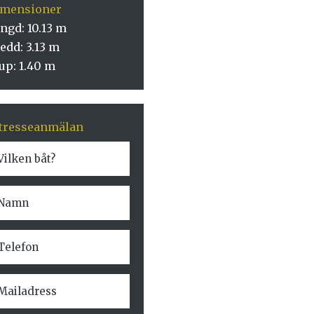
imensioner
ngd: 10.13 m
edd: 3.13 m
up: 1.40 m
tresseanmälan