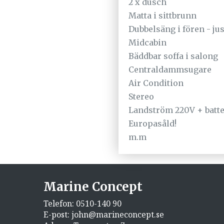
2 x dusch
Matta i sittbrunn
Dubbelsäng i fören - ju
Midcabin
Bäddbar soffa i salong
Centraldammsugare
Air Condition
Stereo
Landström 220V + batt
Europasåld!
m.m
Marine Concept
Telefon:
0510-140 90
E-post:
john@marineconcept.se