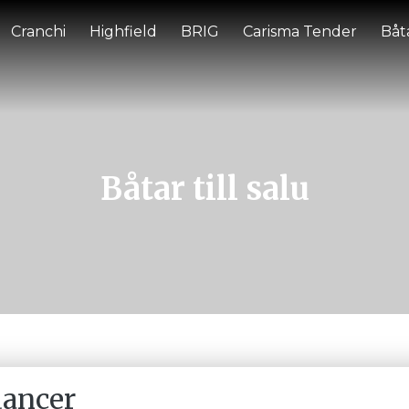
Cranchi
Highfield
BRIG
Carisma Tender
Båta
Båtar till salu
dancer