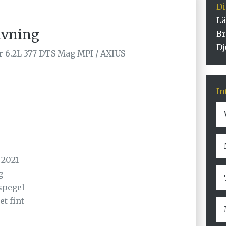
D
Lä
ivning
Br
Dj
r 6.2L 377 DTS Mag MPI / AXIUS
In
-2021
g
rspegel
t fint