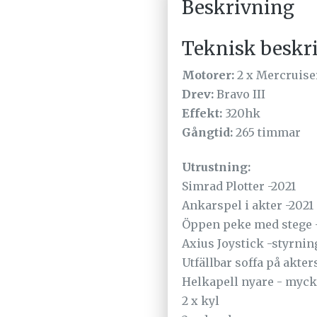
Beskrivning
Teknisk beskr
Motorer:
2 x Mercruise
Drev:
Bravo III
Effekt:
320hk
Gångtid:
265 timmar
Utrustning:
Simrad Plotter -2021
Ankarspel i akter -2021
Öppen peke med stege 
Axius Joystick -styrnin
Utfällbar soffa på akte
Helkapell nyare - mycke
2 x kyl