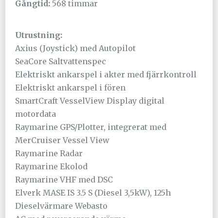
Gångtid:
568 timmar
Utrustning:
Axius (Joystick) med Autopilot
SeaCore Saltvattenspec
Elektriskt ankarspel i akter med fjärrkontroll
Elektriskt ankarspel i fören
SmartCraft VesselView Display digital
motordata
Raymarine GPS/Plotter, integrerat med
MerCruiser Vessel View
Raymarine Radar
Raymarine Ekolod
Raymarine VHF med DSC
Elverk MASE IS 3.5 S (Diesel 3,5kW), 125h
Dieselvärmare Webasto