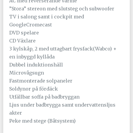
AC med reverserande värme
”Stora” stereon med slutsteg och subwoofer
TV i salong samt i cockpit med
GoogleCromecast
DVD spelare
CD Växlare
3 kylskåp, 2 med uttagbart frysfack(Wabco) +
en inbyggd kyllåda
Dubbel induktionshäll
Microvågsugn
Fastmonterade solpaneler
Soldynor på fördäck
Utfällbar soffa på badbryggan
Ljus under badbrygga samt undervattensljus
akter
Peke med stege (Båtsystem)