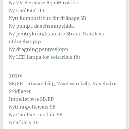
Ny VV-Beredare AquaH rostfri
Ny CoolFuel BB
Nytt komposithus för dränage SB
Ny pump i duschsumpslåda
Ny pentrykran/blandare Strand Stainless
utdragbar pip
Ny dragning pentyavlopp
Ny LED lampa för sökarljus för
2020:
SB/BB: Drivaxelbälg, Växelwirebälg, Växelwire,
Stödlager
Impellerbyte SB/BB
Nytt impellerhus SB
Ny CoolFuel module SB
Knutkors BB