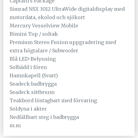
Captain's Package
Simrad NSX 3012 UltraWide digitaldisplay med
motordata, ekolod och sjökort
Mercury Vesselview Mobile
Bimini Top / soltak
Premium Stereo Fusion uppgradering med
extra högtalare / Subwoofer
Blå LED-Belysning
Solbädd i fören
Hamnkapell (Svart)
Seadeck badbrygga
Seadeck sittbrunn
Teakbord löstagbart med förvaring
Soldyna i akter
Nedfällbart steg i badbrygga
m.m