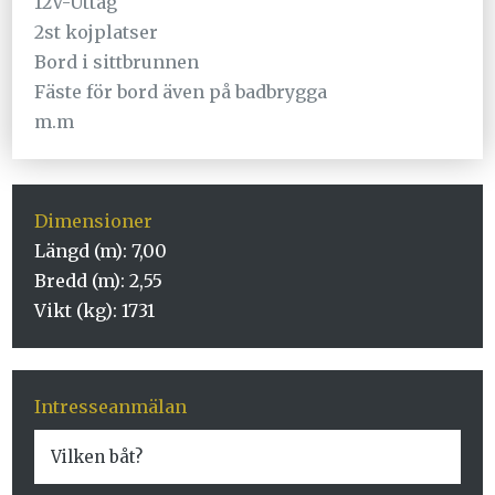
12V-Uttag
2st kojplatser
Bord i sittbrunnen
Fäste för bord även på badbrygga
m.m
Dimensioner
Längd (m): 7,00
Bredd (m):
2,55
Vikt (kg):
1731
Intresseanmälan