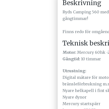
Beskrivning
Ryds Camping 560 med 
gångtimmar!
Finns redo för omgåend
Teknisk beskr
Motor:
Mercury 60hk -
Gångtid:
10 timmar
Utrustning:
Digital mätare för motor
bränsleförbrukning m
Nyare helkapell i fint s
Nyare dynor
Mercury startspärr