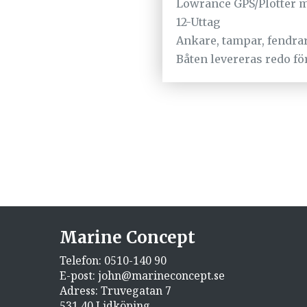
Lowrance GPS/Plotter 
12-Uttag
Ankare, tampar, fendra
Båten levereras redo fö
Marine Concept
Telefon:
0510-140 90
E-post:
john@marineconcept.se
Adress: Truvegatan 7
531 40 Lidköping