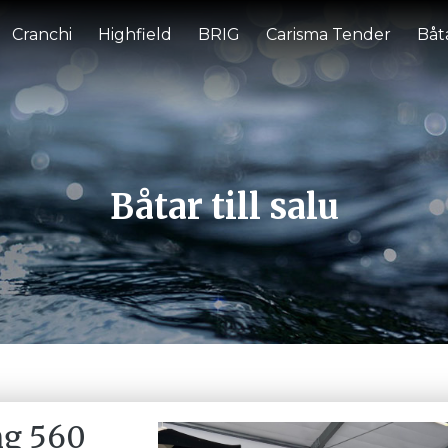
Cranchi
Highfield
BRIG
Carisma Tender
Båta
Båtar till salu
g 560