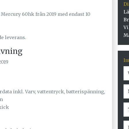
D
L
Mercury 60hk från 2019 med endast 10
Br
Vi
M
e leverans.
ivning
In
2019
data inkl. Varv, vattentryck, batterispänning,
.m
kick