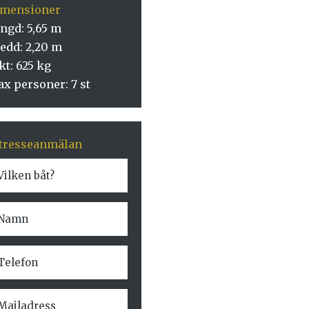
imensioner
ängd:
5,65 m
edd:
2,20 m
kt:
625 kg
ax personer:
7 st
tresseanmälan