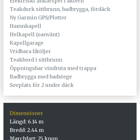
Elektriskt ankarspel i aktern
Teakdurk sittbrunn, badbrygga, fördäck
Ny Garmin GPS/Plotter
Hamnkapell
Helkapell (oanvänt)
Kapellgarage
Vridbara fåtöljer
Teakbord i sittbrunn
Öppningsbar vindruta med trappa
Badbrygga med badstege
Sovplats för 2 under däck
Dimensioner
Längd: 6.14 m
Bredd: 2.44 m
Marchfart: 25 knop