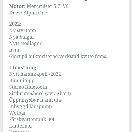
Motor:
Mercruiser 5.7l V8
Drev:
Alpha One
2022:
Ny styrtapp
Nya bälgar
Nytt stödlager
m.m
Gjort på auktoriserad verkstad kvitto finns.
Utrustning:
Nytt hamnkapell -2022
Biminitopp
Stereo Bluetooth
Sittbrunnsbord (avtagbart)
Öppningsbar framruta
Inbyggd länspump
Wetbar
Färskvattentank 40L
Lanternor