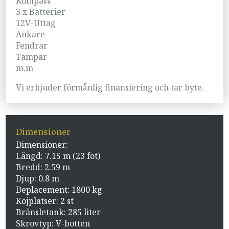
Kompass
3 x Batterier
12V-Uttag
Ankare
Fendrar
Tampar
m.m
Vi erbjuder förmånlig finansiering och tar byte.
Dimensioner
Dimensioner:
Längd: 7.15 m (23 fot)
Bredd: 2.59 m
Djup: 0.8 m
Deplacement: 1800 kg
Kojplatser: 2 st
Bränsletank: 285 liter
Skrovtyp: V-botten