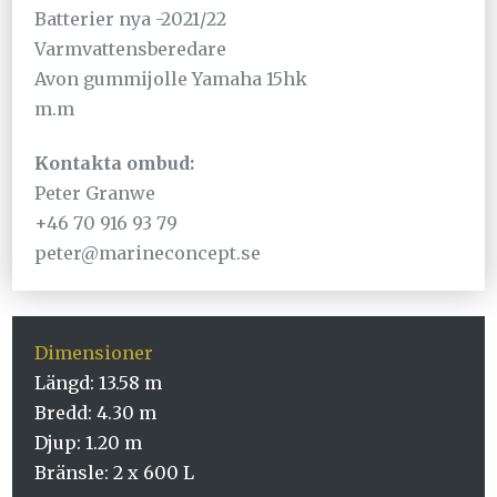
Batterier nya -2021/22
Varmvattensberedare
Avon gummijolle Yamaha 15hk
m.m
Kontakta ombud:
Peter Granwe
+46 70 916 93 79
peter@marineconcept.se
Dimensioner
Längd: 13.58 m
Bredd: 4.30 m
Djup: 1.20 m
Bränsle: 2 x 600 L