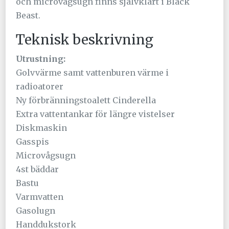
och microvågsugn finns självklart i Black
Beast.
Teknisk beskrivning
Utrustning:
Golvvärme samt vattenburen värme i
radioatorer
Ny förbränningstoalett Cinderella
Extra vattentankar för längre vistelser
Diskmaskin
Gasspis
Microvågsugn
4st bäddar
Bastu
Varmvatten
Gasolugn
Handdukstork