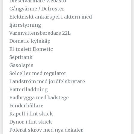
Dieselvärmare Webasto
Gångvärme / Defroster
Elektriskt ankarspel i aktern med
fjärrstyrning
Varmvattensberedare 22L
Dometic kylskåp
El-toalett Dometic
Septitank
Gasolspis
Solceller med regulator
Landström med jordfelsbrytare
Batteriladdning
Badbrygga med badstege
Fenderhållare
Kapell i fint skick
Dynor i fint skick
Polerat skrov med nya dekaler