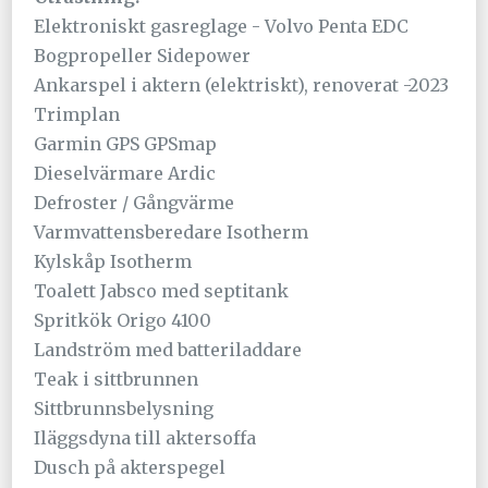
Elektroniskt gasreglage - Volvo Penta EDC
Bogpropeller Sidepower
Ankarspel i aktern (elektriskt), renoverat -2023
Trimplan
Garmin GPS GPSmap
Dieselvärmare Ardic
Defroster / Gångvärme
Varmvattensberedare Isotherm
Kylskåp Isotherm
Toalett Jabsco med septitank
Spritkök Origo 4100
Landström med batteriladdare
Teak i sittbrunnen
Sittbrunnsbelysning
Iläggsdyna till aktersoffa
Dusch på akterspegel