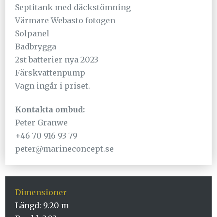
Septitank med däckstömning
Värmare Webasto fotogen
Solpanel
Badbrygga
2st batterier nya 2023
Färskvattenpump
Vagn ingår i priset.
Kontakta ombud:
Peter Granwe
+46 70 916 93 79
peter@marineconcept.se
Dimensioner
Längd: 9.20 m