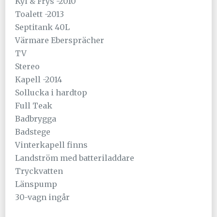
Kyl & Frys -2010
Toalett -2013
Septitank 40L
Värmare Ebersprächer
TV
Stereo
Kapell -2014
Sollucka i hardtop
Full Teak
Badbrygga
Badstege
Vinterkapell finns
Landström med batteriladdare
Tryckvatten
Länspump
30-vagn ingår