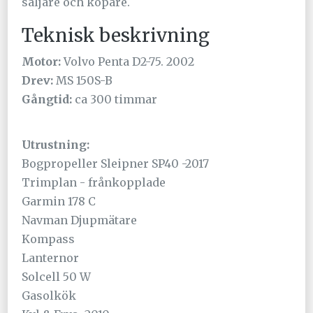
säljare och köpare.
Teknisk beskrivning
Motor:
Volvo Penta D2-75. 2002
Drev:
MS 150S-B
Gångtid:
ca 300 timmar
Utrustning:
Bogpropeller Sleipner SP40 -2017
Trimplan - frånkopplade
Garmin 178 C
Navman Djupmätare
Kompass
Lanternor
Solcell 50 W
Gasolkök