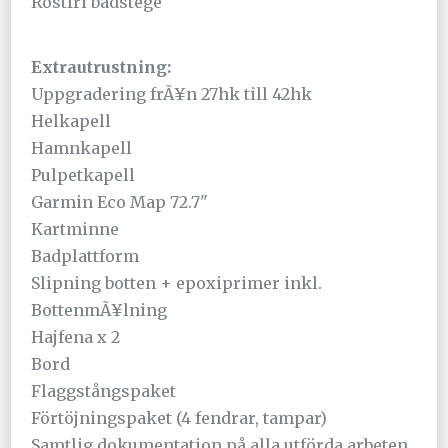
Rostfri badstege
Extrautrustning:
Uppgradering frÃ¥n 27hk till 42hk
Helkapell
Hamnkapell
Pulpetkapell
Garmin Eco Map 72.7"
Kartminne
Badplattform
Slipning botten + epoxiprimer inkl.
BottenmÃ¥lning
Hajfena x 2
Bord
Flaggstångspaket
Förtöjningspaket (4 fendrar, tampar)
Samtlig dokumentation på alla utförda arbeten