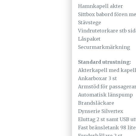
Hamnkapell akter
Sittbox babord fören m
Stävstege
Vindrutetorkare stb sid
Låspaket
Securmarkmärkning
Standard utrustning:
Akterkapell med kapel
Ankarboxar 3 st
Armstöd för passagerar
Automatisk länspump
Brandsläckare
Dynserie Silvertex
Eluttag 2 st samt USB ut
Fast bränsletank 98 lite
Fenderhållare 2 st