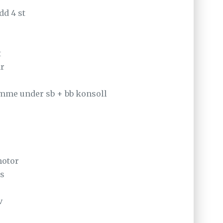
d 4 st
t
ar
mme under sb + bb konsoll
otor
ss
v