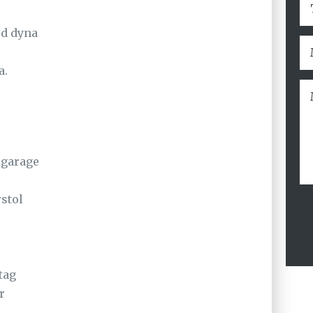
ed dyna
a.
lgarage
stol
tag
r