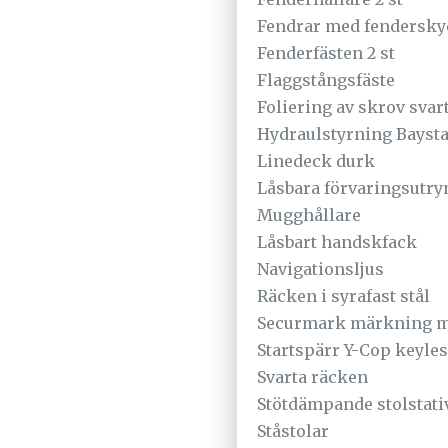
Fendrar med fenderskyd
Fenderfästen 2 st
Flaggstångsfäste
Foliering av skrov svar
Hydraulstyrning Bayst
Linedeck durk
Låsbara förvaringsutry
Mugghållare
Låsbart handskfack
Navigationsljus
Räcken i syrafast stål
Securmark märkning m
Startspärr Y-Cop keyle
Svarta räcken
Stötdämpande stolstati
Ståstolar