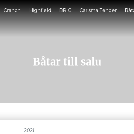
Cranchi
Highfield
BRIG
Carisma Tender
Båta
Båtar till salu
2021