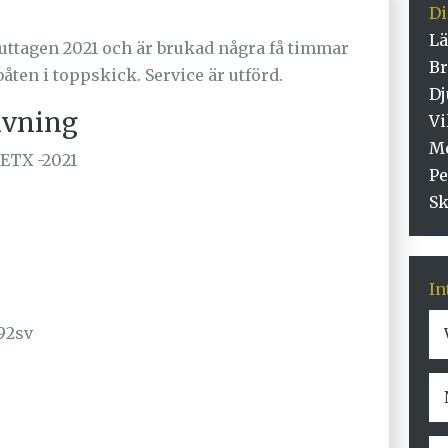
D
Lä
 uttagen 2021 och är brukad några få timmar
Br
åten i toppskick. Service är utförd.
Dj
ivning
Vi
Mo
ETX -2021
Pe
Sk
In
92sv