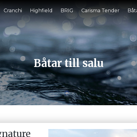
Cranchi
Highfield
BRIG
Carisma Tender
Båta
Båtar till salu
gnature