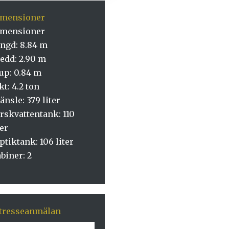
imensioner
imensioner
ngd: 8.84 m
edd: 2.90 m
up: 0.84 m
kt: 4.2 ton
änsle: 379 liter
rskvattentank: 110
ter
ptiktank: 106 liter
biner: 2
tresseanmälan