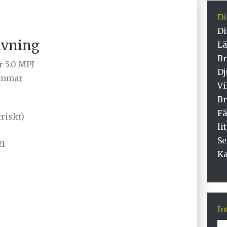
D
D
ivning
Lä
Br
r 5.0 MPI
Dj
immar
Vi
Br
Fä
triskt)
li
Se
21
Ka
In