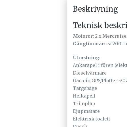
Beskrivning
Teknisk beskr
Motorer:
2 x Mercruise
Gångtimmar:
ca 200 t
Utrustning:
Ankarspel i fören (elek
Dieselvärmare
Garmin GPS/Plotter -20
Targabåge
Helkapell
Trimplan
Djupmätare
Elektrisk toalett
Dusch