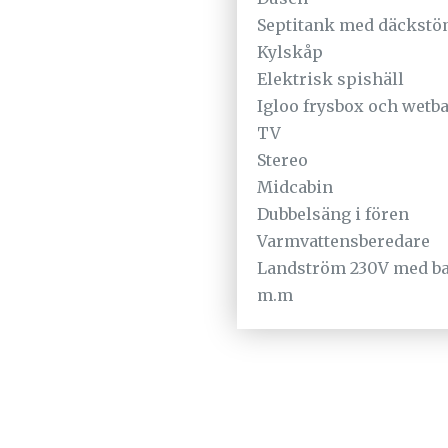
Septitank med däckst
Kylskåp
Elektrisk spishäll
Igloo frysbox och wetba
TV
Stereo
Midcabin
Dubbelsäng i fören
Varmvattensberedare
Landström 230V med ba
m.m