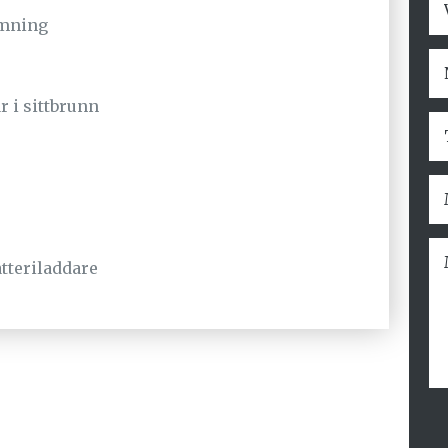
ömning
r i sittbrunn
tteriladdare