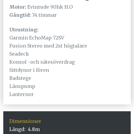
Motor:
Evinrude 90hk H.O
Gångtid:
74 timmar
Utrustning:
Garmin EchoMap 72SV
Fusion Stereo med 2st högtalare
Seadeck
Konsol -och sätesöverdrag
Sittdynor i fören
Badstege
Länspump
Lanternor
Dimensioner
Längd: 4.8m