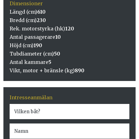
Dimensioner
Längd (cm)
610
Bredd (cm)
230
Rek. motorstyrka (hk)
120
Antal passagerare
10
Höjd (cm)
190
Tubdiameter (cm)
50
Antal kammare
5
Vikt, motor + bränsle (kg)
890
Intresseanmälan