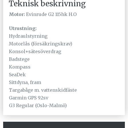
Teknisk beskrivning
Motor:
Evinrude G2 115hk H.O
Utrustning:
Hydraulstyrning
Motorlås (försäkringskrav)
Konsol+sätesöverdrag
Badstege
Kompass
SeaDek
Sittdyna, fram
Targabåge m. vattenskidfäste
Garmin GPS 92sv
G3 Regular (Oslo-Malmö)