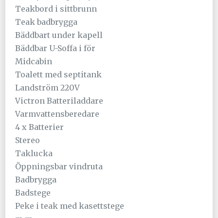
Teakbord i sittbrunn
Teak badbrygga
Bäddbart under kapell
Bäddbar U-Soffa i för
Midcabin
Toalett med septitank
Landström 220V
Victron Batteriladdare
Varmvattensberedare
4 x Batterier
Stereo
Taklucka
Öppningsbar vindruta
Badbrygga
Badstege
Peke i teak med kasettstege