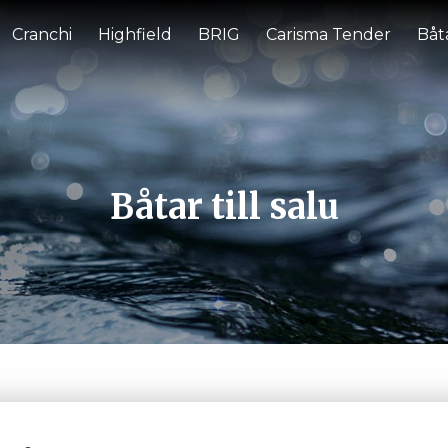
Cranchi
Highfield
BRIG
Carisma Tender
Båta
Båtar till salu