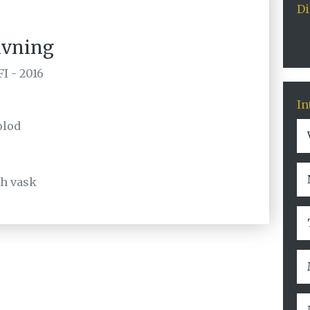
D
ivning
I - 2016
In
olod
ch vask